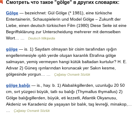
Смотреть что такое "gölge" в других словарях:
Gölge
— bezeichnet: Gül Gölge (* 1981), eine türkische
Entertainerin, Schauspielerin und Model Gölge – Zukunft der
Liebe, einen deutsch türkischen Film (1980) Diese Seite ist eine
Begriffsklärung zur Unterscheidung mehrerer mit demselben
Wort… …
Deutsch Wikipedia
gölge
— is. 1) Saydam olmayan bir cisim tarafından ışığın
engellenmesiyle ışıklı yerde oluşan karanlık Etrafına gölge
salmayan, yemiş vermeyen hangi kütük baltadan kurtulur? H. E.
Adıvar 2) Güneş ışınlarından korunacak yer Sakın kesme,
gölgesinde yorgun… …
Çağatay Osmanlı Sözlük
gölge balığı
— is., hay. b. 1) Alabalıkgillerden, uzunluğu 20 50
cm, sırt yüzgeci büyük, tatlı su balığı (Thymallus thymallus) 2)
Gölge balığıgillerden, büyük, eti lezzetli, Atlantik Okyanusu,
Akdeniz ve Karadeniz de yaşayan bir balık, taş levreği, minakop,…
…
Çağatay Osmanlı Sözlük