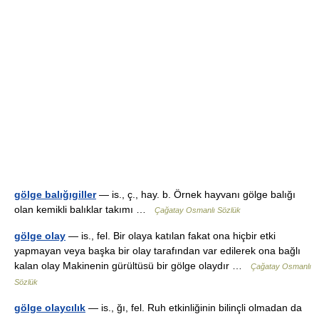
gölge balığıgiller
— is., ç., hay. b. Örnek hayvanı gölge balığı
olan kemikli balıklar takımı …
Çağatay Osmanlı Sözlük
gölge olay
— is., fel. Bir olaya katılan fakat ona hiçbir etki
yapmayan veya başka bir olay tarafından var edilerek ona bağlı
kalan olay Makinenin gürültüsü bir gölge olaydır …
Çağatay Osmanlı
Sözlük
gölge olaycılık
— is., ğı, fel. Ruh etkinliğinin bilinçli olmadan da