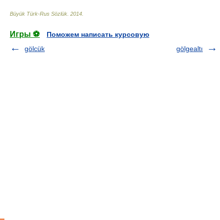
Büyük Türk-Rus Sözlük
.
2014
.
Игры ⚽
Поможем написать курсовую
gölcük
gölgealtı