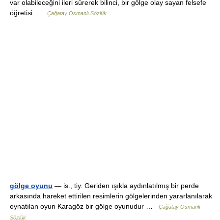
var olabileceğini ileri sürerek bilinci, bir gölge olay sayan felsefe
öğretisi …
Çağatay Osmanlı Sözlük
gölge oyunu
— is., tiy. Geriden ışıkla aydınlatılmış bir perde
arkasında hareket ettirilen resimlerin gölgelerinden yararlanılarak
oynatılan oyun Karagöz bir gölge oyunudur …
Çağatay Osmanlı
Sözlük