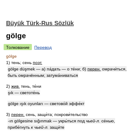
Büyük Türk-Rus Sözlük
gölge
Толкование
Перевод
gölge
1)
тень; сень
поэт.
gölge düşmek — а) па́дать — о те́ни; б)
перен.
омрачи́ться,
быть омрачённым; затума́ниваться
2)
жив.
тень, те́ни
şık — светоте́нь
gölge ışık oyunları — светово́й эффе́кт
3)
перен.
сень, защи́та; покрови́тельство
-ın gölgesine sığınmak — укры́ться под
чьей
-
л.
се́нью,
прибе́гнуть
к
чьей
-
л.
защи́те