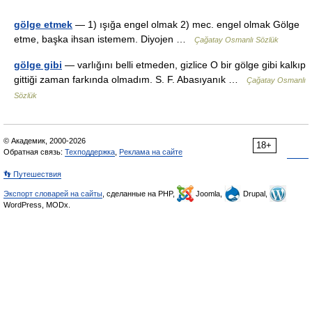
gölge etmek
— 1) ışığa engel olmak 2) mec. engel olmak Gölge
etme, başka ihsan istemem. Diyojen …
Çağatay Osmanlı Sözlük
gölge gibi
— varlığını belli etmeden, gizlice O bir gölge gibi kalkıp
gittiği zaman farkında olmadım. S. F. Abasıyanık …
Çağatay Osmanlı
Sözlük
© Академик, 2000-2026
18+
Обратная связь:
Техподдержка
,
Реклама на сайте
👣 Путешествия
Экспорт словарей на сайты
, сделанные на PHP,
Joomla,
Drupal,
WordPress, MODx.